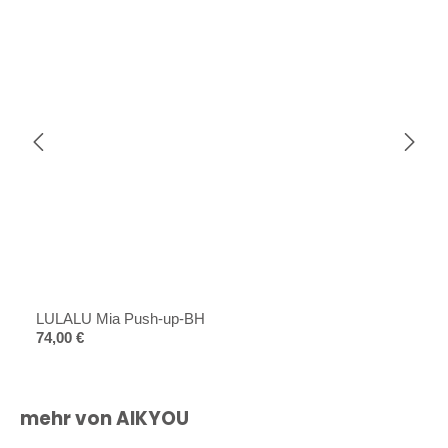
LULALU Mia Push-up-BH
Regulärer Preis:
74,00 €
Produktgalerie überspringen
mehr von AIKYOU