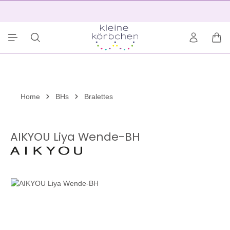
alt springen
2
War
Home
BHs
Bralettes
AIKYOU Liya Wende-BH
Bildergalerie überspringen