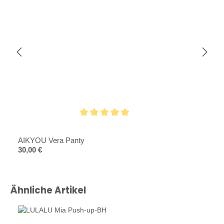
Durchschnittliche Bewertung von 5 von 5 Sternen
AIKYOU Vera Panty
Regulärer Preis:
30,00 €
Produktgalerie überspringen
Ähnliche Artikel