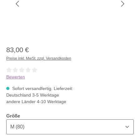
83,00 €
Preise inkl. MwSt. zzgl. Versandkosten
Durchschnittliche Bewertung von 0 von 5 Sternen
Bewerten
Sofort versandfertig. Lieferzeit:
Deutschland 3-5 Werktage
andere Länder 4-10 Werktage
auswählen
Größe