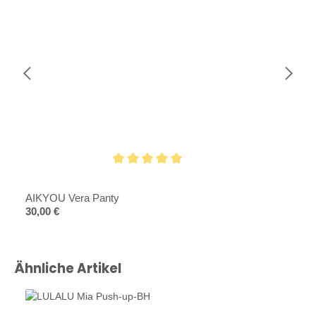
Durchschnittliche Bewertung von 5 von 5 Sternen
AIKYOU Vera Panty
Regulärer Preis:
30,00 €
Produktgalerie überspringen
Ähnliche Artikel