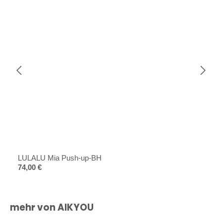
LULALU Mia Push-up-BH
Regulärer Preis:
74,00 €
Produktgalerie überspringen
mehr von AIKYOU