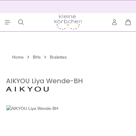
alt springen
2
War
Home
BHs
Bralettes
AIKYOU Liya Wende-BH
Bildergalerie überspringen