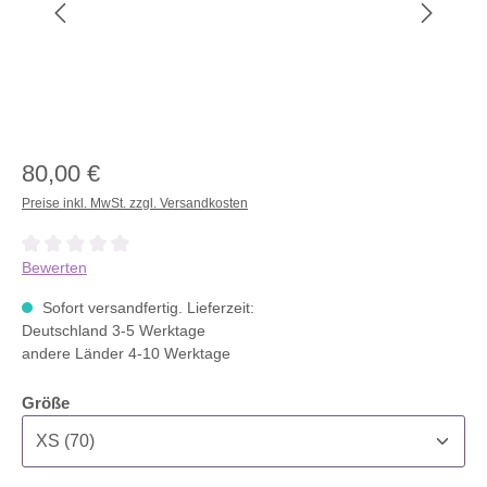
80,00 €
Preise inkl. MwSt. zzgl. Versandkosten
Durchschnittliche Bewertung von 0 von 5 Sternen
Bewerten
Sofort versandfertig. Lieferzeit:
Deutschland 3-5 Werktage
andere Länder 4-10 Werktage
auswählen
Größe