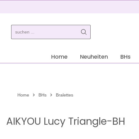
springen
Zur Hauptnavigation springen
Home
Neuheiten
BHs
Home
BHs
Bralettes
AIKYOU Lucy Triangle-BH