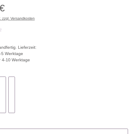
 €
t. zzgl. Versandkosten
che Bewertung von 0 von 5 Sternen
ndfertig. Lieferzeit:
-5 Werktage
r 4-10 Werktage
ählen