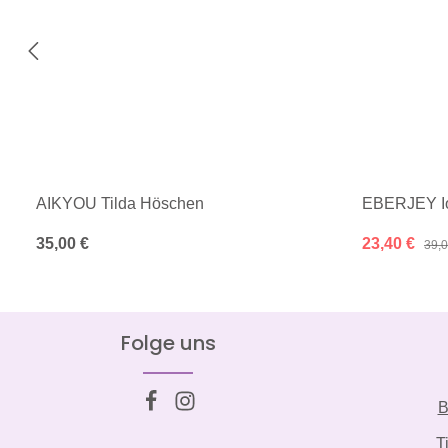
AIKYOU Tilda Höschen
EBERJEY Io
Regulärer Preis:
35,00 €
Verkaufspreis
23,40 €
Regu
39,0
Folge uns
B
T