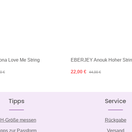
na Love Me String
EBERJEY Anouk Hoher String
:
Verkaufspreis:
22,00 €
lärer Preis:
Regulärer Preis:
0 €
44,00 €
Tipps
Service
H-Größe messen
Rückgabe
ipps zur Passform
Versand