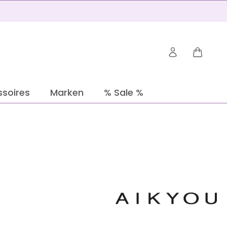
Warenko
soires
Marken
% Sale %