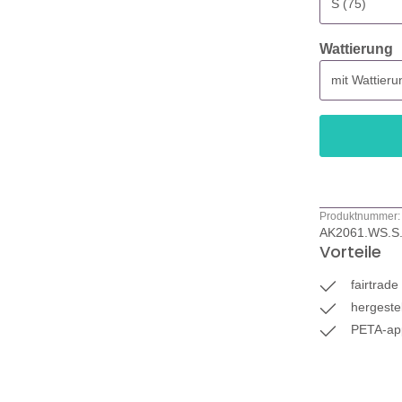
a
Wattierung
Produktnummer:
AK2061.WS.S
Vorteile
fairtrad
hergestel
PETA-ap