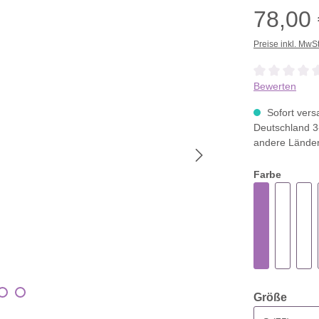
78,00
Preise inkl. MwS
Durchschnittli
Bewerten
Sofort versa
Deutschland 3
andere Lände
Farbe
ausw
Größe