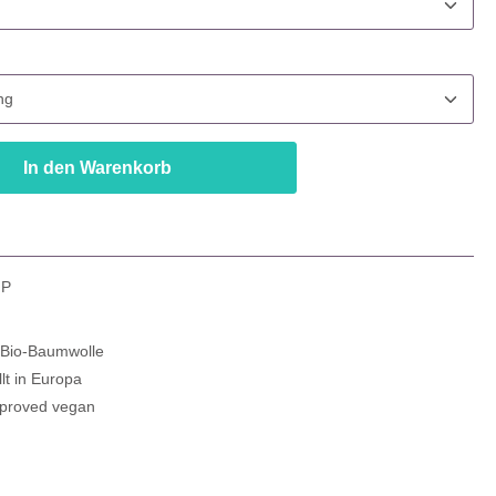
uswählen
In den Warenkorb
.P
e Bio-Baumwolle
lt in Europa
proved vegan