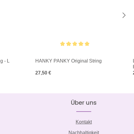
Durchschnittliche Bewertung von 5 von 5 Sternen
 - L
HANKY PANKY Original String
Regulärer Preis:
27,50 €
Über uns
Kontakt
Nachhaltigkeit