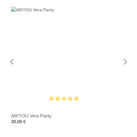
Durchschnittliche Bewertung von 5 von 5 Sternen
AIKYOU Vera Panty
Regulärer Preis:
30,00 €