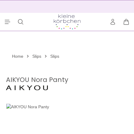
alt springen
2
War
Home
Slips
Slips
AIKYOU Nora Panty
Bildergalerie überspringen