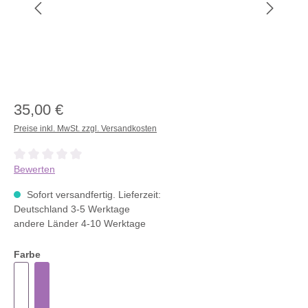
35,00 €
Preise inkl. MwSt. zzgl. Versandkosten
Durchschnittliche Bewertung von 0 von 5 Sternen
Bewerten
Sofort versandfertig. Lieferzeit:
Deutschland 3-5 Werktage
andere Länder 4-10 Werktage
Farbe