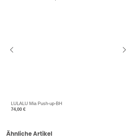
LULALU Mia Push-up-BH
Regulärer Preis:
74,00 €
Produktgalerie überspringen
Ähnliche Artikel