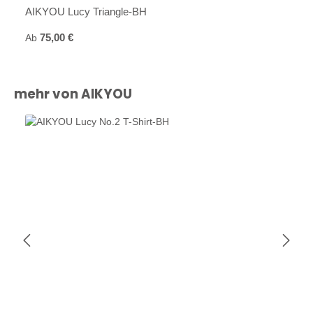
AIKYOU Lucy Triangle-BH
Regulärer Preis:
Ab
75,00 €
Produktgalerie überspringen
mehr von AIKYOU