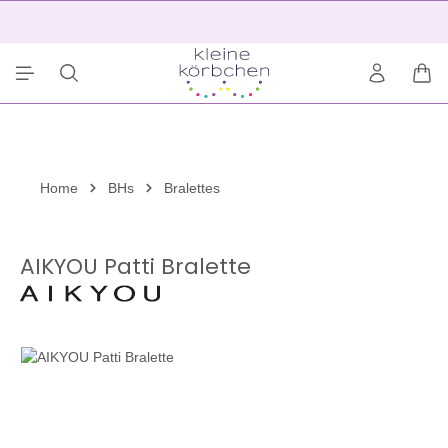
alt springen
2
War
Home
BHs
Bralettes
AIKYOU Patti Bralette
Bildergalerie überspringen