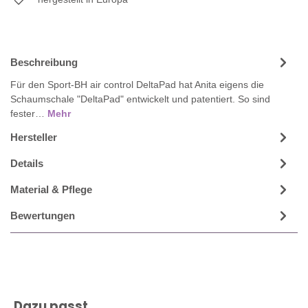
Beschreibung
Für den Sport-BH air control DeltaPad hat Anita eigens die
Schaumschale "DeltaPad" entwickelt und patentiert. So sind
fester…
Mehr
Hersteller
Details
Material & Pflege
Bewertungen
Produktgalerie überspringen
Dazu passt