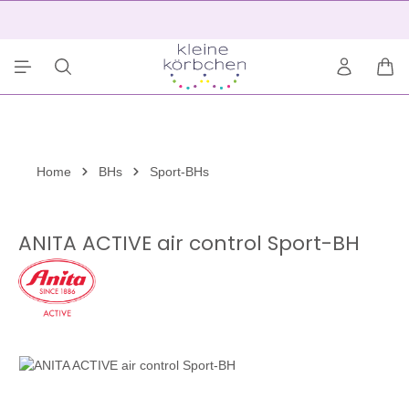
alt springen
2
War
Home
BHs
Sport-BHs
ANITA ACTIVE air control Sport-BH
Bildergalerie überspringen