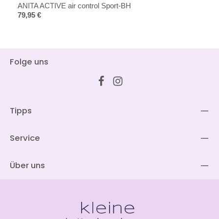
ANITA ACTIVE air control Sport-BH
Regulärer Preis:
79,95 €
Folge uns
Tipps
Service
Über uns