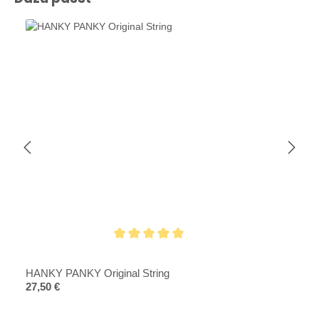
Durchschnittliche Bewertung von 5 von 5 Sternen
HANKY PANKY Original String
Regulärer Preis:
27,50 €