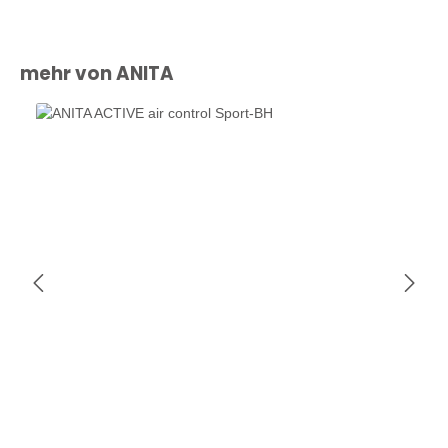
Produktgalerie überspringen
mehr von ANITA