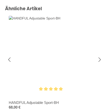
Produktgalerie überspringen
Ähnliche Artikel
Durchschnittliche Bewertung von 4.8 von 5 Sternen
HANDFUL Adjustable Sport-BH
Regulärer Preis:
68,00 €