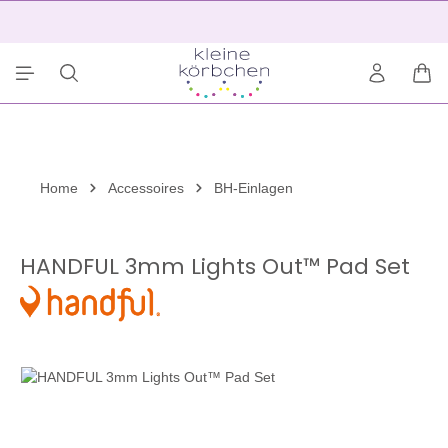
alt springen
2
War
Home
Accessoires
BH-Einlagen
HANDFUL 3mm Lights Out™ Pad Set
Bildergalerie überspringen