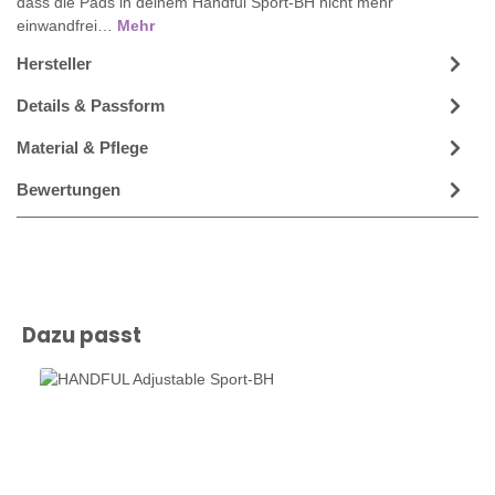
dass die Pads in deinem Handful Sport-BH nicht mehr
einwandfrei…
Mehr
Hersteller
Details & Passform
Material & Pflege
Bewertungen
Produktgalerie überspringen
Dazu passt