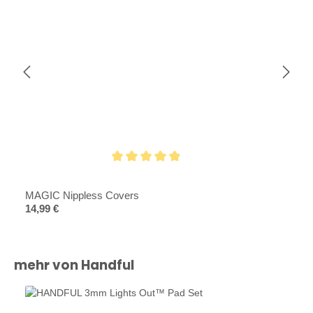
Durchschnittliche Bewertung von 5 von 5 Sternen
MAGIC Nippless Covers
Regulärer Preis:
14,99 €
Produktgalerie überspringen
mehr von Handful