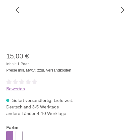
15,00 €
Inhalt:
1 Paar
Preise inkl. MwSt. zzgl. Versandkosten
Durchschnittliche Bewertung von 0 von 5 Sternen
Bewerten
Sofort versandfertig. Lieferzeit:
Deutschland 3-5 Werktage
andere Länder 4-10 Werktage
Farbe