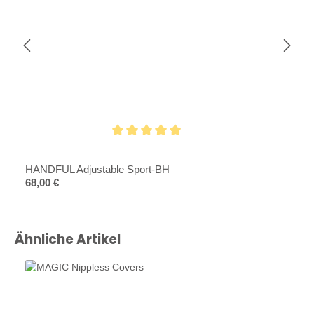
Durchschnittliche Bewertung von 4.9 von 5 Sternen
HANDFUL Adjustable Sport-BH
Regulärer Preis:
68,00 €
Produktgalerie überspringen
Ähnliche Artikel