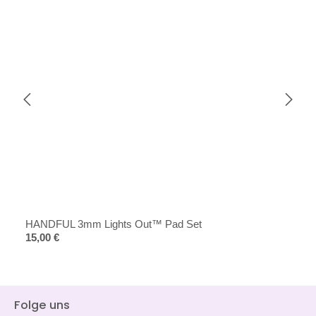
HANDFUL 3mm Lights Out™ Pad Set
Regulärer Preis:
15,00 €
Folge uns