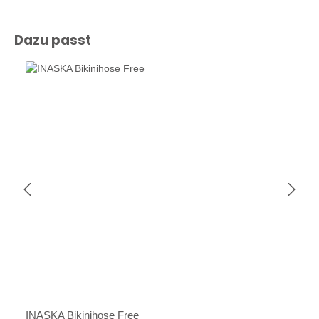
Produktgalerie überspringen
Dazu passt
INASKA Bikinihose Free