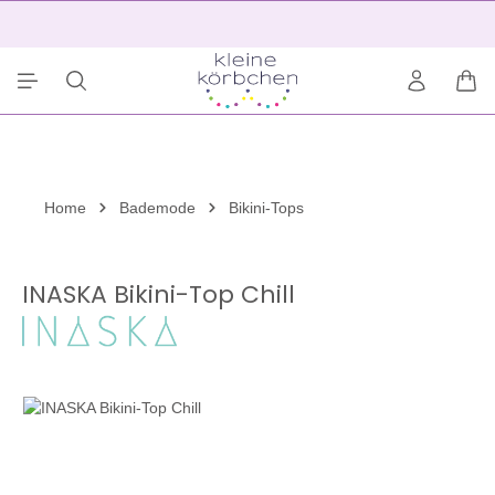
alt springen
2
War
Home
Bademode
Bikini-Tops
INASKA Bikini-Top Chill
Bildergalerie überspringen