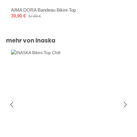
AIMA DORA Bandeau Bikini-Top
Verkaufspreis:
39,90 €
Regulärer Preis:
57,00 €
Produktgalerie überspringen
mehr von Inaska