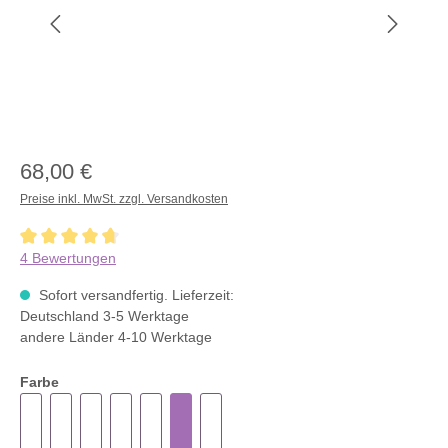
68,00 €
Preise inkl. MwSt. zzgl. Versandkosten
Durchschnittliche Bewertung von 4.7 von 5 Sternen
4 Bewertungen
Sofort versandfertig. Lieferzeit:
Deutschland 3-5 Werktage
andere Länder 4-10 Werktage
Farbe