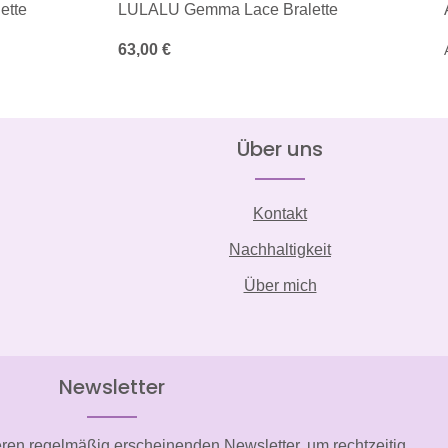
ette
LULALU Gemma Lace Bralette
Regulärer Preis:
63,00 €
Über uns
Kontakt
Nachhaltigkeit
Über mich
Newsletter
eren regelmäßig erscheinenden Newsletter, um rechtzeitig