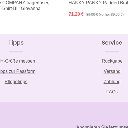
 COMPANY trägerloser,
HANKY PANKY Padded Bral
 T-Shirt-BH Giovanna
is:
Verkaufspreis:
71,20 €
Regulärer Preis:
89,00 €
(vorher 89,00 €)
Tipps
Service
H-Größe messen
Rückgabe
ipps zur Passform
Versand
Pflegetipps
Zahlung
FAQs
Abonnieren Sie jetzt uns