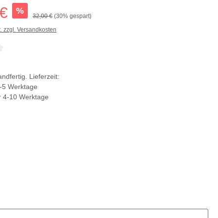
 €
%
32,00 €
(30% gespart)
t. zzgl. Versandkosten
che Bewertung von 0 von 5 Sternen
ndfertig. Lieferzeit:
-5 Werktage
r 4-10 Werktage
ählen