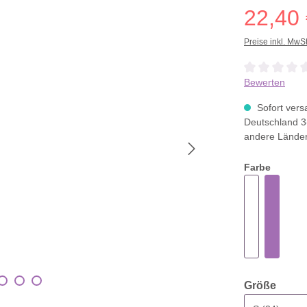
22,40
Preise inkl. MwS
Durchschnittli
Bewerten
Sofort versa
Deutschland 3
andere Lände
Farbe
ausw
Größe