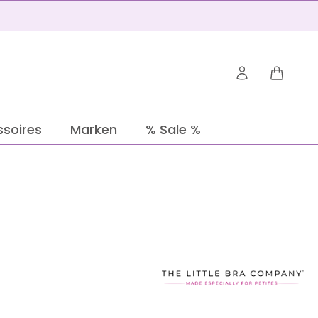
Warenko
soires
Marken
% Sale %