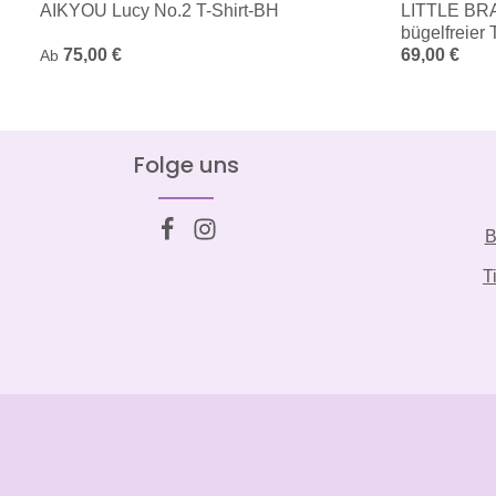
AIKYOU Lucy No.2 T-Shirt-BH
LITTLE BRA
bügelfreier
Regulärer Preis:
75,00 €
Regulärer Pre
69,00 €
Ab
Folge uns
B
T