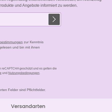
rodukte und Angebote informiert zu werden.
E-Mail-Adresse*
zbestimmungen
zur Kenntnis
elesen und bin mit ihnen
ch reCAPTCHA geschützt und es gelten die
ie
und
Nutzungsbedingungen
.
rten Felder sind Pflichtfelder.
Versandarten