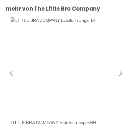
Produktgalerie überspringen
mehr von The Little Bra Company
LITTLE BRA COMPANY Estelle Triangle-BH