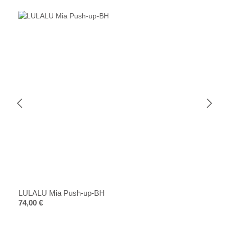
LULALU Mia Push-up-BH
Regulärer Preis:
74,00 €