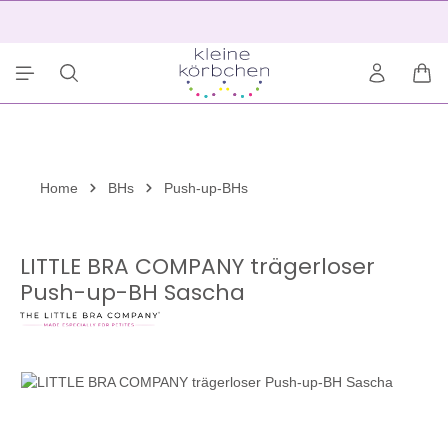
alt springen
2
War
Home
BHs
Push-up-BHs
LITTLE BRA COMPANY trägerloser
Push-up-BH Sascha
Bildergalerie überspringen