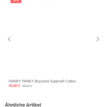
20
%
HANKY PANKY Boyshort Supima® Cotton
Verkaufspreis:
36,80 €
Regulärer Preis:
46,00 €
Produktgalerie überspringen
Ähnliche Artikel