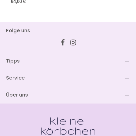
Regulärer Preis:
64,00 €
Folge uns
Tipps
Service
Über uns