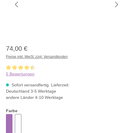
74,00 €
Preise inkl. MwSt. zzgl. Versandkosten
Durchschnittliche Bewertung von 4.4 von 5 Sternen
5 Bewertungen
Sofort versandfertig. Lieferzeit:
Deutschland 3-5 Werktage
andere Länder 4-10 Werktage
Farbe