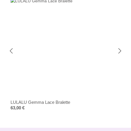
LULALU Gemma Lace Bralette
Regulärer Preis:
63,00 €