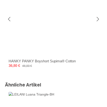
HANKY PANKY Boyshort Supima® Cotton
Verkaufspreis:
36,80 €
Regulärer Preis:
46,00 €
Produktgalerie überspringen
Ähnliche Artikel