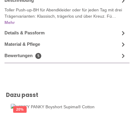
Beschreibung
Toller Push-up-BH für Abendkleider oder für jeden Tag mit drei
Trägervarianten: Klassisch, trägerlos und über Kreuz. Fü…
Mehr
Details & Passform
Material & Pflege
Bewertungen
5
Produktgalerie überspringen
Dazu passt
20
%