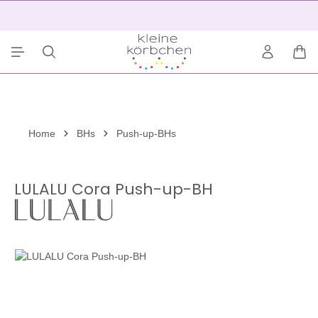
alt springen
2
War
Home
BHs
Push-up-BHs
LULALU Cora Push-up-BH
Bildergalerie überspringen