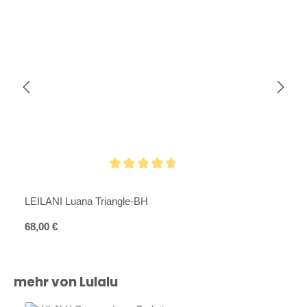
Durchschnittliche Bewertung von 4.8 von 5 Sternen
LEILANI Luana Triangle-BH
Regulärer Preis:
68,00 €
Produktgalerie überspringen
mehr von Lulalu