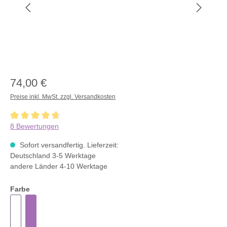
74,00 €
Preise inkl. MwSt. zzgl. Versandkosten
Durchschnittliche Bewertung von 4.6 von 5 Sternen
8 Bewertungen
Sofort versandfertig. Lieferzeit:
Deutschland 3-5 Werktage
andere Länder 4-10 Werktage
Farbe