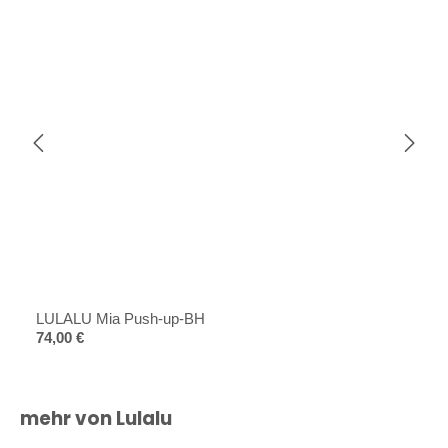
LULALU Mia Push-up-BH
Regulärer Preis:
74,00 €
Produktgalerie überspringen
mehr von Lulalu