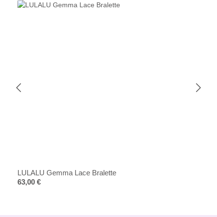
LULALU Gemma Lace Bralette
Regulärer Preis:
63,00 €