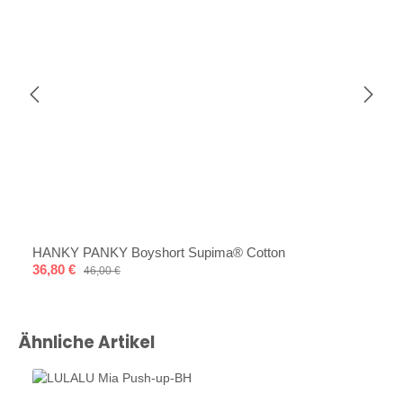
HANKY PANKY Boyshort Supima® Cotton
Verkaufspreis:
36,80 €
Regulärer Preis:
46,00 €
Produktgalerie überspringen
Ähnliche Artikel