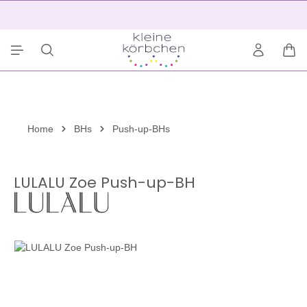
alt springen
2
War
Home
BHs
Push-up-BHs
LULALU Zoe Push-up-BH
Bildergalerie überspringen