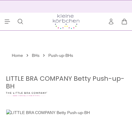
alt springen
2
War
Home
BHs
Push-up-BHs
LITTLE BRA COMPANY Betty Push-up-
BH
Bildergalerie überspringen