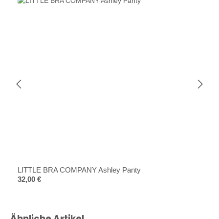
LITTLE BRA COMPANY Ashley Panty
Regulärer Preis:
32,00 €
Produktgalerie überspringen
Ähnliche Artikel