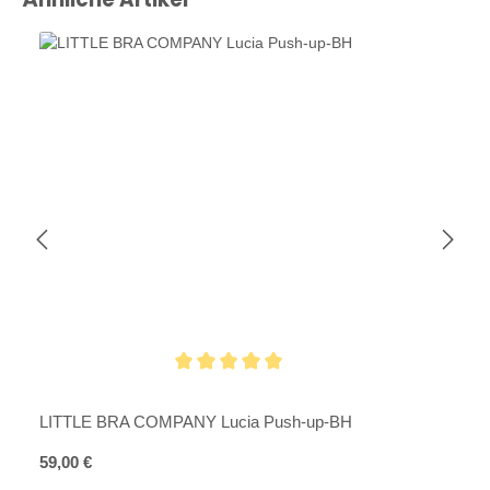
Durchschnittliche Bewertung von 5 von 5 Sternen
LITTLE BRA COMPANY Lucia Push-up-BH
Regulärer Preis:
59,00 €