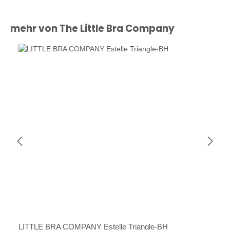
Produktgalerie überspringen
mehr von The Little Bra Company
LITTLE BRA COMPANY Estelle Triangle-BH