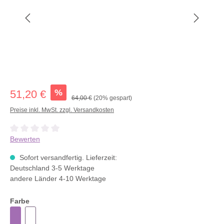
%
51,20 €
64,00 €
(20% gespart)
Preise inkl. MwSt. zzgl. Versandkosten
Durchschnittliche Bewertung von 0 von 5 Sternen
Bewerten
Sofort versandfertig. Lieferzeit:
Deutschland 3-5 Werktage
andere Länder 4-10 Werktage
Farbe