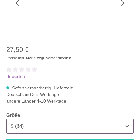
27,50 €
Preise inkl. MwSt. zzgl. Versandkosten
Durchschnittliche Bewertung von 0 von 5 Sternen
Bewerten
Sofort versandfertig. Lieferzeit:
Deutschland 3-5 Werktage
andere Länder 4-10 Werktage
auswählen
Größe