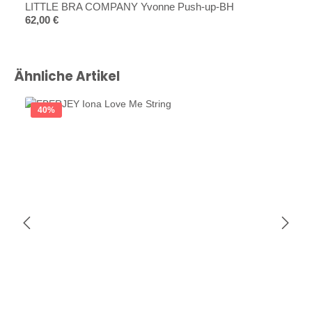
LITTLE BRA COMPANY Yvonne Push-up-BH
Regulärer Preis:
62,00 €
Produktgalerie überspringen
Ähnliche Artikel
40
%