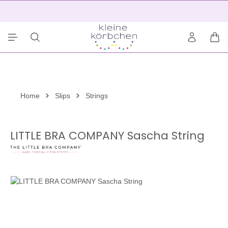
alt springen
2
War
Home
Slips
Strings
LITTLE BRA COMPANY Sascha String
Bildergalerie überspringen