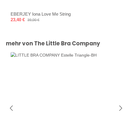
EBERJEY Iona Love Me String
Verkaufspreis:
23,40 €
Regulärer Preis:
39,00 €
Produktgalerie überspringen
mehr von The Little Bra Company