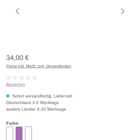
34,00 €
Preise inkl. MwSt. zzgl. Versandkosten
Durchschnittliche Bewertung von 0 von 5 Sternen
Bewerten
Sofort versandfertig. Lieferzeit:
Deutschland 3-5 Werktage
andere Länder 4-10 Werktage
Farbe