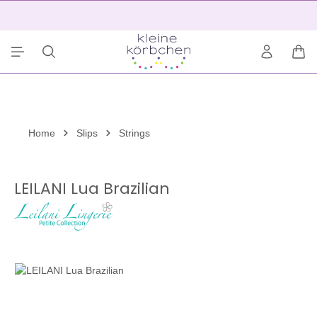
alt springen
2
War
Home
Slips
Strings
LEILANI Lua Brazilian
Bildergalerie überspringen