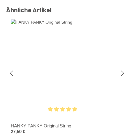
Produktgalerie überspringen
Ähnliche Artikel
Durchschnittliche Bewertung von 5 von 5 Sternen
HANKY PANKY Original String
Regulärer Preis:
27,50 €