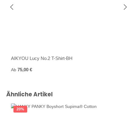
AIKYOU Lucy No.2 T-Shirt-BH
Regulärer Preis:
Ab
75,00 €
Produktgalerie überspringen
Ähnliche Artikel
20
%