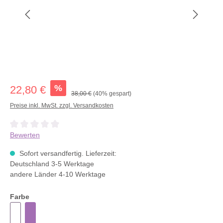
%
22,80 €
38,00 €
(40% gespart)
Preise inkl. MwSt. zzgl. Versandkosten
Durchschnittliche Bewertung von 0 von 5 Sternen
Bewerten
Sofort versandfertig. Lieferzeit:
Deutschland 3-5 Werktage
andere Länder 4-10 Werktage
Farbe