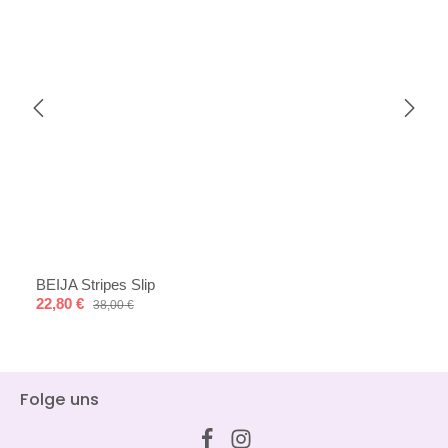
BEIJA Stripes Slip
Verkaufspreis:
22,80 €
Regulärer Preis:
38,00 €
Folge uns