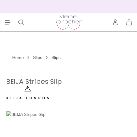
alt springen
2
War
Home
Slips
Slips
BEIJA Stripes Slip
Bildergalerie überspringen