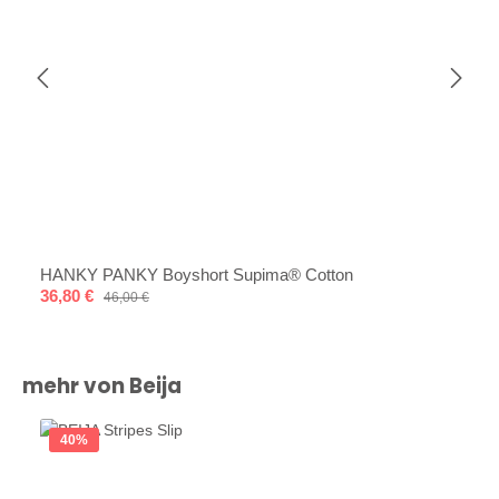
HANKY PANKY Boyshort Supima® Cotton
Verkaufspreis:
36,80 €
Regulärer Preis:
46,00 €
Produktgalerie überspringen
mehr von Beija
40
%