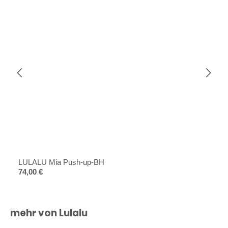
LULALU Mia Push-up-BH
Regulärer Preis:
74,00 €
Produktgalerie überspringen
mehr von Lulalu