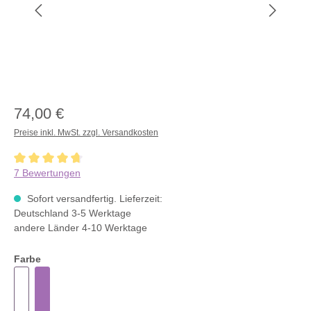
74,00 €
Preise inkl. MwSt. zzgl. Versandkosten
Durchschnittliche Bewertung von 4.8 von 5 Sternen
7 Bewertungen
Sofort versandfertig. Lieferzeit:
Deutschland 3-5 Werktage
andere Länder 4-10 Werktage
Farbe