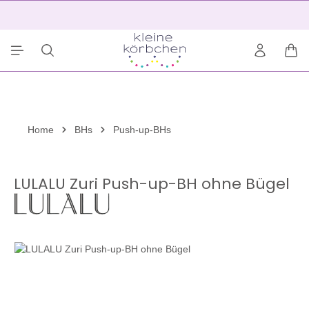
alt springen
2
War
Home
BHs
Push-up-BHs
LULALU Zuri Push-up-BH ohne Bügel
Bildergalerie überspringen