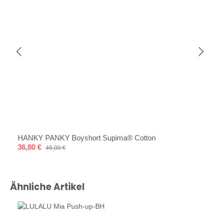
HANKY PANKY Boyshort Supima® Cotton
Verkaufspreis:
36,80 €
Regulärer Preis:
46,00 €
Produktgalerie überspringen
Ähnliche Artikel