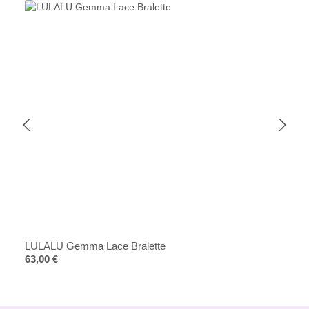
LULALU Gemma Lace Bralette
Regulärer Preis:
63,00 €