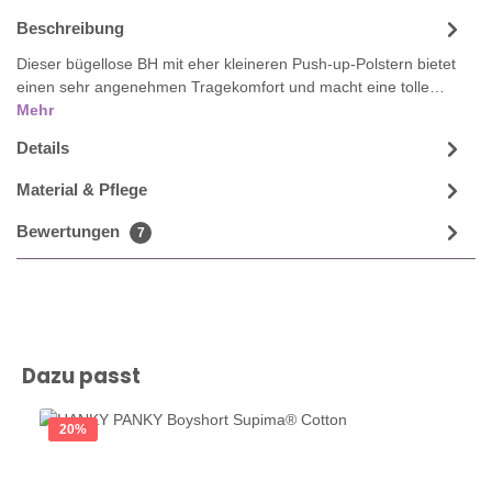
Beschreibung
Dieser bügellose BH mit eher kleineren Push-up-Polstern bietet
einen sehr angenehmen Tragekomfort und macht eine tolle…
Mehr
Details
Material & Pflege
Bewertungen
7
Produktgalerie überspringen
Dazu passt
20
%