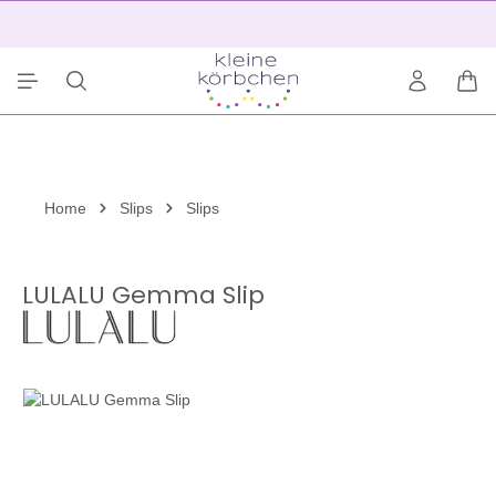
alt springen
2
War
Home
Slips
Slips
LULALU Gemma Slip
Bildergalerie überspringen