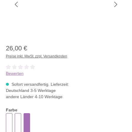
26,00 €
Preise inkl. MwSt. zzgl. Versandkosten
Durchschnittliche Bewertung von 0 von 5 Sternen
Bewerten
Sofort versandfertig. Lieferzeit:
Deutschland 3-5 Werktage
andere Länder 4-10 Werktage
Farbe