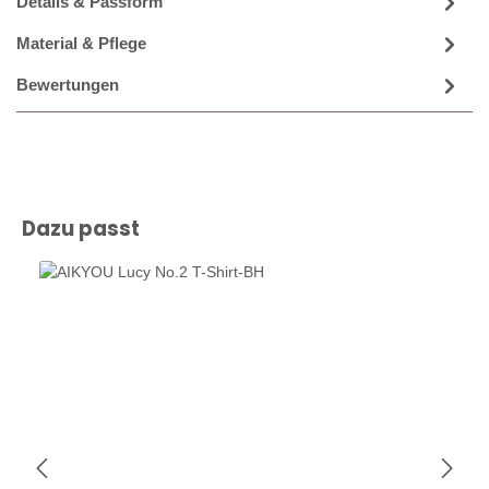
Details & Passform
Material & Pflege
Bewertungen
Produktgalerie überspringen
Dazu passt