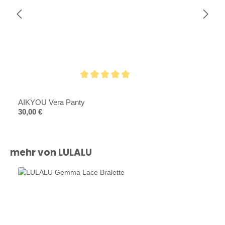
Durchschnittliche Bewertung von 5 von 5 Sternen
AIKYOU Vera Panty
Regulärer Preis:
30,00 €
Produktgalerie überspringen
mehr von LULALU