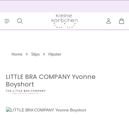
alt springen
2
War
Home
Slips
Hipster
LITTLE BRA COMPANY Yvonne
Boyshort
Bildergalerie überspringen