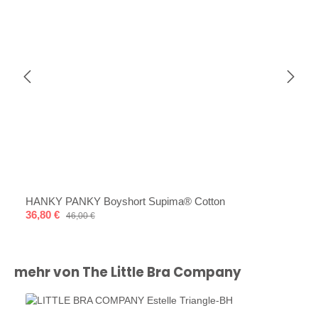
HANKY PANKY Boyshort Supima® Cotton
Verkaufspreis:
36,80 €
Regulärer Preis:
46,00 €
Produktgalerie überspringen
mehr von The Little Bra Company