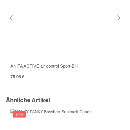
ANITA ACTIVE air control Sport-BH
Regulärer Preis:
79,95 €
Produktgalerie überspringen
Ähnliche Artikel
20
%