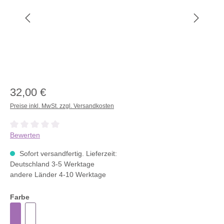
32,00 €
Preise inkl. MwSt. zzgl. Versandkosten
Durchschnittliche Bewertung von 0 von 5 Sternen
Bewerten
Sofort versandfertig. Lieferzeit:
Deutschland 3-5 Werktage
andere Länder 4-10 Werktage
Farbe