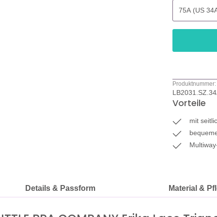
Produktnummer:
LB2031.SZ.3
Vorteile
mit seit
bequeme
Multiway
Details & Passform
Material & Pf