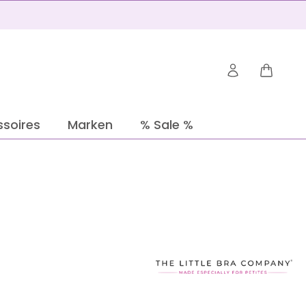
Warenko
soires
Marken
% Sale %