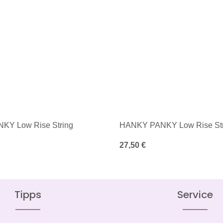
KY Low Rise String
HANKY PANKY Low Rise Str
is:
Regulärer Preis:
27,50 €
Tipps
Service