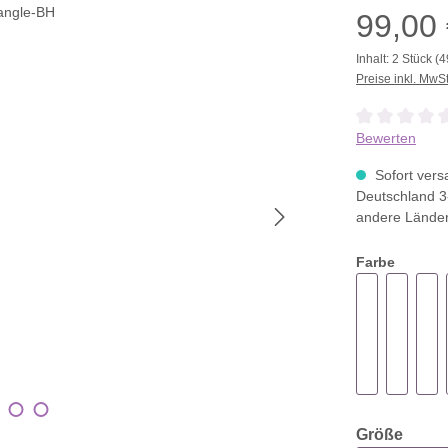
99,00
Inhalt:
2 Stück
(4
Preise inkl. MwS
Durchschnittli
Bewerten
Sofort versa
Deutschland 3
andere Lände
Farbe
ausw
Größe