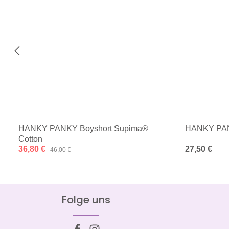
HANKY PANKY Boyshort Supima®
HANKY PAN
Cotton
Verkaufspreis:
36,80 €
Regulärer Pre
27,50 €
Regulärer Preis:
46,00 €
Folge uns