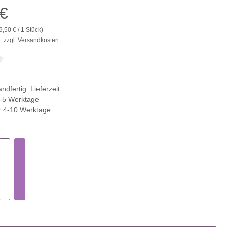
 €
9,50 € / 1 Stück)
t. zzgl. Versandkosten
che Bewertung von 0 von 5 Sternen
ndfertig. Lieferzeit:
-5 Werktage
r 4-10 Werktage
ählen